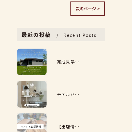
次のページ >
最近の投稿
Recent Posts
完成見学会開催@加茂郡川辺町(6/29㈯～7/7㈰）
モデルハウス見学会（6/24㈪～30㈰）
【出店情報】可美マルシェ(6/16㈰）