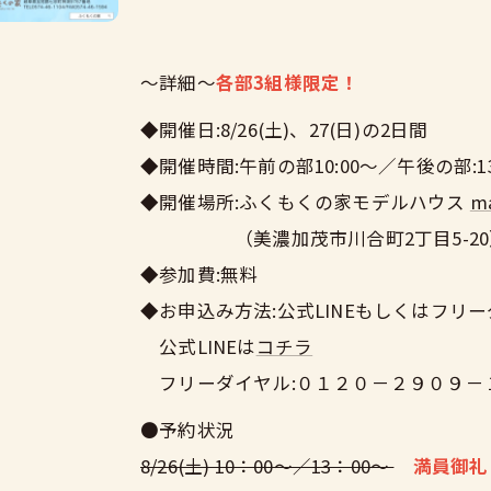
～詳細～
各部3組様限定！
◆開催日:8/26(土)、27(日)の2日間
◆開催時間:午前の部10:00～／午後の部:13
◆開催場所:ふくもくの家モデルハウス
m
（美濃加茂市川合町2丁目5-20
◆参加費:無料
◆お申込み方法:公式LINEもしくはフリ
公式LINEは
コチラ
フリーダイヤル:０１２０－２９０９－
●予約状況
8/26(土) 10：00～／13：00～
満員御礼