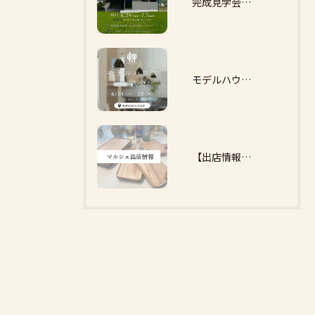
完成見学会開催@加茂郡川辺町(6/29㈯～7/7㈰）
モデルハウス見学会（6/24㈪～30㈰）
【出店情報】可美マルシェ(6/16㈰）